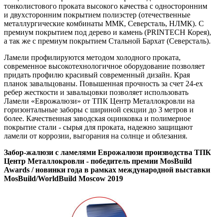
тонколистового проката высокого качества с односторонним
и двухсторонним покрытием полиэстер (отечественные
металлургические комбинаты ММК, Северсталь, НЛМК). С
премиум покрытием под дерево и камень (PRINTECH Корея),
а так же с премиум покрытием Стальной Бархат (Северсталь).
Ламели профилируются методом холодного проката,
современное высокотехнологичное оборудование позволяет
придать профилю красивый современный дизайн. Края
планок завальцованы. Повышенная прочность за счет 24-ех
ребер жесткости и завальцовки позволяет использовать
Ламели «Еврожалюзи» от ТПК Центр Металлокровли на
горизонтальные заборы с шириной секции до 3 метров и
более. Качественная заводская оцинковка и полимерное
покрытие стали - сырья для проката, надежно защищают
ламели от коррозии, выгорания на солнце и облезания.
Забор-жалюзи с ламелями Еврожалюзи производства ТПК
Центр Металлокровли - победитель премии MosBuild
Awards / новинки года в рамках международной выставки
MosBuild/WorldBuild Moscow 2019