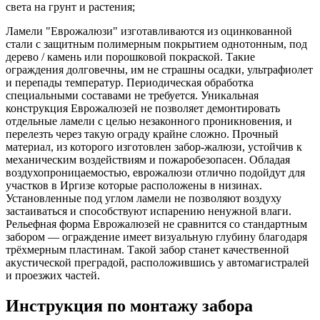
света на грунт и растения;
Ламели "Еврожалюзи" изготавливаются из оцинкованной
стали с защитным полимерным покрытием однотонным, под
дерево / камень или порошковой покраской. Такие
ограждения долговечны, им не страшны осадки, ультрафиолет
и перепады температур. Периодическая обработка
специальными составами не требуется. Уникальная
конструкция Еврожалюзей не позволяет демонтировать
отдельные ламели с целью незаконного проникновения, и
перелезть через такую ограду крайне сложно. Прочный
материал, из которого изготовлен забор-жалюзи, устойчив к
механическим воздействиям и пожаробезопасен. Обладая
воздухопроницаемостью, еврожалюзи отлично подойдут для
участков в Иргизе которые расположены в низинах.
Установленные под углом ламели не позволяют воздуху
застаиваться и способствуют испарению ненужной влаги.
Рельефная форма Еврожалюзей не сравнится со стандартным
забором — ограждение имеет визуальную глубину благодаря
трёхмерным пластинам. Такой забор станет качественной
акустической преградой, расположившись у автомагистралей
и проезжих частей.
Инструкция по монтажу забора