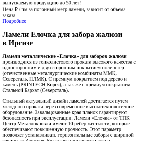
выпускаемую продукцию до 50 лет!
Цена ₽ / пм за погонный метр ламели, зависит от объема
заказа
Подробнее
Ламели Елочка для забора жалюзи
в Иргизе
Ламели металлические «Елочка» для заборов-жалюзи
производятся из тонколистового проката высокого качества с
односторонним и двухсторонним покрытием полиэстер
(отечественные металлургические комбинаты ММК,
Северсталь, НЛМК). С премиум покрытием под дерево и
камень (PRINTECH Корея), а так же с премиум покрытием
Стальной Бархат (Северсталь).
Стильный актуальный дизайн ламелей достигается путем
холодного проката через современное высокотехнологичное
оборудование. Завальцованные края планок гарантируют
безопасность при эксплуатации. Ламели «Елочка» от ТПК
Центр Металлокровли имеют 10 ребер жесткости, которые
обеспечивают повышенную прочность. Этот параметр
позволяет устанавливать горизонтальные заборы с шириной
секции до 3 метров. Благодаря цинковому слою и