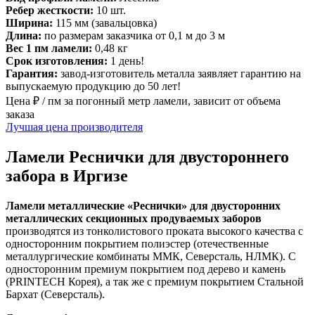
Ребер жесткости:
10 шт.
Ширина:
115 мм (завальцовка)
Длина:
по размерам заказчика от 0,1 м до 3 м
Вес 1 пм ламели:
0,48 кг
Срок изготовления:
1 день!
Гарантия:
завод-изготовитель металла заявляет гарантию на
выпускаемую продукцию до 50 лет!
Цена ₽ / пм за погонный метр ламели, зависит от объема
заказа
Лучшая цена производителя
Ламели Реснички для двустороннего
забора в Иргизе
Ламели металлические «Реснички» для двусторонних
металлических секционных продуваемых заборов
производятся из тонколистового проката высокого качества с
односторонним покрытием полиэстер (отечественные
металлургические комбинаты ММК, Северсталь, НЛМК). С
односторонним премиум покрытием под дерево и камень
(PRINTECH Корея), а так же с премиум покрытием Стальной
Бархат (Северсталь).